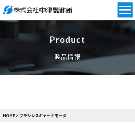
Warning
: Undefined array key 0 in
/home/mpsgl10/nakatsu-
ss.co.jp/public_html/wp-content/themes/mps-
template/taxonomy-cat_product.php
on line
5
Product
製品情報
HOME
>
ブラシレスギヤードモータ