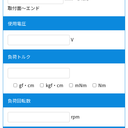
取付面～エンド
使用電圧
V
負荷トルク
gf・cm
kgf・cm
mNm
Nm
負荷回転数
rpm