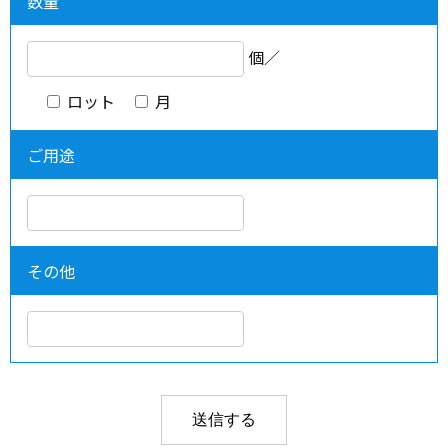
数量
個／
ロット
月
ご用途
その他