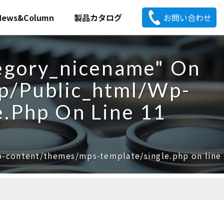
News&Column
製品カタログ
お問い合わせ
gle.php
on line
5
tegory_nicename" On
p/public_html/wp-
e.php
On Line
11
p-content/themes/mps-template/single.php
on line