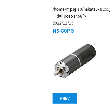
/home/mpsgl10/nakatsu-ss.co.
" id="post-1458">
2022/11/15
NS-80PG
PREV