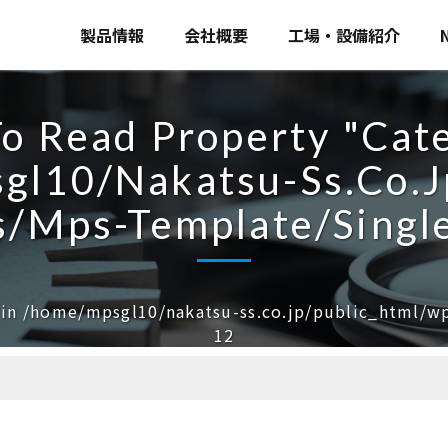
製品情報
会社概要
工場・設備紹介
s.co.jp/public_html/wp-content/themes/mps-template/sin
To Read Property "ca
l10/nakatsu-Ss.co.j
/mps-Template/singl
 in
/home/mpsgl10/nakatsu-ss.co.jp/public_html/w
12