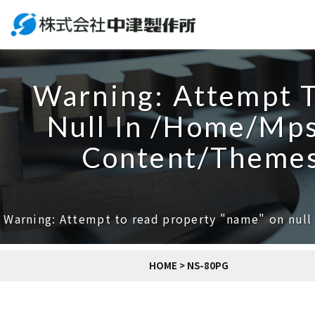
Warning
: Undefined array key 0 in
/home/mpsgl10/nakatsu-s
Warning
: Attempt 
Null In
/home/mpsg
Content/themes
Warning
: Attempt to read property "name" on null
HOME
>
NS-80PG